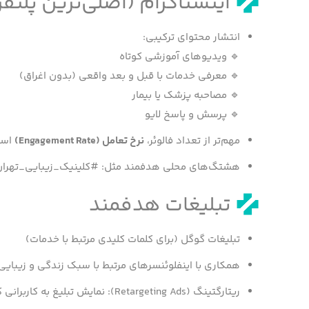
اینستاگرام (اصلی‌ترین پلتفرم
انتشار محتوای ترکیبی:
🔹 ویدیوهای آموزشی کوتاه
🔹 معرفی خدمات با قبل و بعد واقعی (بدون اغراق)
🔹 مصاحبه پزشک یا بیمار
🔹 پرسش و پاسخ لایو
مهم‌تر از تعداد فالوئر،
نرخ تعامل
(Engagement Rate)
است
هشتگ‌های محلی هدفمند مثل: #کلینیک_زیبایی_تهران
تبلیغات هدفمند
تبلیغات گوگل (برای کلمات کلیدی مرتبط با خدمات)
همکاری با اینفلوئنسرهای مرتبط با سبک زندگی و زیبایی
ریتارگتینگ (Retargeting Ads): نمایش تبلیغ به کاربرانی که قبلاً به سایت شما سر زده‌اند.