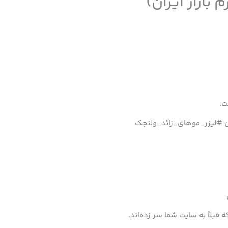
 بازار ایران)
.
 #لیزر_موهای_زائد_ولنجک