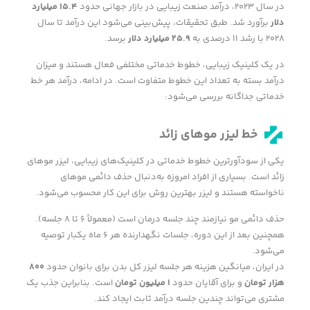
در سال ۲۰۲۳، درآمد صنعت زیبایی در بازار جهانی حدود
۱۵.۴
میلیارد
دلار
برآورد شد. طبق تحقیقات، پیش‌بینی می‌شود این درآمد تا سال
۲۰۲۸ با رشد ۱۱ درصدی به
۲۵.۹
میلیارد دلار
برسد.
در یک کلینیک زیبایی، خطوط خدماتی مختلفی فعال هستند و میزان
درآمد بسته به تعداد این خطوط متفاوت است. در ادامه، درآمد هر خط
خدماتی جداگانه بررسی می‌شود:
خط لیزر موهای زائد
یکی از سودآورترین خطوط خدماتی در کلینیک‌های زیبایی، لیزر موهای
زائد است. بسیاری از افراد امروزه به‌دنبال حذف دائمی موهای
ناخواسته هستند و لیزر بهترین روش برای این کار محسوب می‌شود.
حذف دائمی مو نیازمند چند جلسه درمان است (معمولاً ۶ تا ۸ جلسه).
همچنین بعد از این دوره، جلسات نگهدارنده هر ۶ ماه یکبار توصیه
می‌شود.
در ایران، میانگین هزینه هر جلسه لیزر کل بدن برای بانوان حدود
۸۰۰
هزار تومان
و برای آقایان حدود
۱
میلیون تومان
است. بنابراین جذب یک
مشتری می‌تواند چندین جلسه درآمد ثابت ایجاد کند.