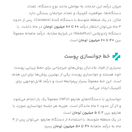
میزان درآمد این خدمات به عواملی مانند نوع دستگاه، تعداد
دستگاه‌ها، موقعیت کلینیک و تعداد مراجعان بستگی دارد.
مثال: در یک منطقه متوسط با دستگاه کندلا (Candela)، پس از حدود
۴ ماه می‌توان انتظار درآمد
۶۰
تا
۸۰
میلیون تومان
در ماه داشت. با
دستگاه رادوپلاس (RadoPlus) در شرایط مشابه، درآمد ماهانه معمولاً
بین
۴۰
تا
۶۰
میلیون تومان
است.
خط جوانسازی پوست
بسیاری از افراد به‌دنبال روش‌های غیرجراحی برای حفظ زیبایی پوست
خود هستند و جوانسازی پوست یکی از بهترین روش‌ها برای این هدف
است. این خط معمولاً بسیار پرمراجعه است و درآمد قابل‌توجهی برای
کلینیک ایجاد می‌کند.
جوانسازی با دستگاه‌های هایفو (HIFU) معمولاً یک بار انجام می‌شود
و اثر آن حدود ۶ ماه ماندگار است. هزینه هر جلسه جوانسازی صورت با
هایفو بین
۲
تا
۵
میلیون تومان
است.
در یک منطقه متوسط، با استفاده از دستگاه هایفو، می‌توان پس از ۴
ماه به درآمد ماهانه
۳۰
تا
۵۰
میلیون تومان
رسید.